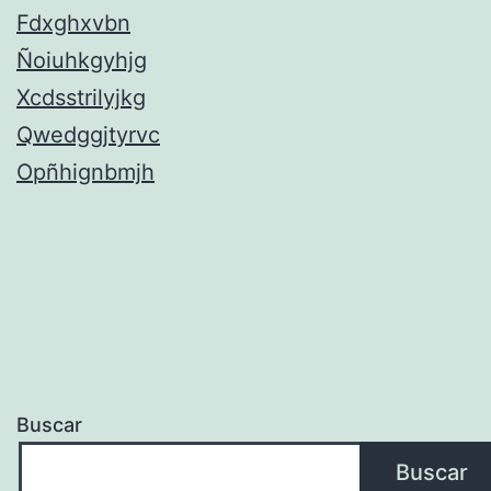
Fdxghxvbn
Ñoiuhkgyhjg
Xcdsstrilyjkg
Qwedggjtyrvc
Opñhignbmjh
Buscar
Buscar